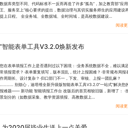
数据库类型不同、代码标准不一反而再造了许多“孤岛”，加之教育部“应
王、服务至上”核心要求的提出，数据治理与其切实服务师生的应用建设
提上日程。 全业务域、全数据域、全时间域，是高校数据建设…
阅读更
智能表单工具V3.2.0焕新发布
您在表单填报工作上是否遇到过以下困境：·业务系统数据不全，难以满
常填报需求？·表单重复填写，版本混乱，统计上报困难？·非常规布局报
作周期长、设计复杂？·归口部门不一，下发、审核、上报一团乱麻？
………… 别烦心，迪塔维全新升级版智能表单工具V3.2.0“一站式”解决您
报难题—— 新功能 智能填报工作台 改版后的首页相较旧版，新增了： ·
景划分的（如数据采集、教学资源填报、高教数据上…
阅读更
，为2020届毕业生送上一点关爱