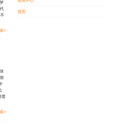
资讯中心
笋
代
首页
将不
多»
张
假
中
位
用需
多»