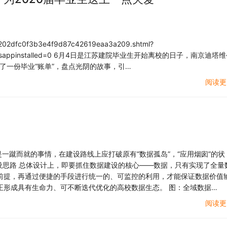
8/202dfc0f3b3e4f9d87c42619eaa3a209.shtml?
sage&isappinstalled=0 6月4日是江苏建院毕业生开始离校的日子，南京迪塔
制了一份毕业“账单”，盘点光阴的故事，引…
阅读更
是一蹴而就的事情，在建设路线上应打破原有“数据孤岛”，“应用烟囱”的状
设思路 总体设计上，即要抓住数据建设的核心——数据，只有实现了全量
前提，再通过便捷的手段进行统一的、可监控的利用，才能保证数据价值
正形成具有生命力、可不断迭代优化的高校数据生态。 图：全域数据…
阅读更