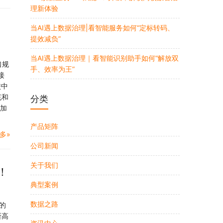
理新体验
当AI遇上数据治理|看智能服务如何“定标转码、
提效减负”
当AI遇上数据治理｜看智能识别助手如何“解放双
口规
手、效率为王”
接
校中
充和
分类
增加
产品矩阵
多»
公司新闻
关于我们
！
典型案例
数据之路
的
所高