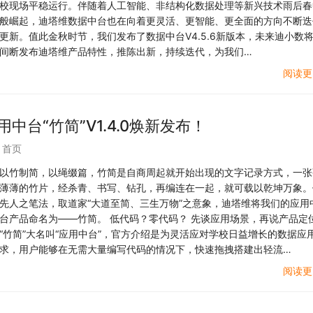
校现场平稳运行。伴随着人工智能、非结构化数据处理等新兴技术雨后春
般崛起，迪塔维数据中台也在向着更灵活、更智能、更全面的方向不断迭
更新。值此金秋时节，我们发布了数据中台V4.5.6新版本，未来迪小数
间断发布迪塔维产品特性，推陈出新，持续迭代，为我们…
阅读更
中台“竹简”V1.4.0焕新发布！
,
首页
以竹制简，以绳缀篇，竹简是自商周起就开始出现的文字记录方式，一张
薄薄的竹片，经杀青、书写、钻孔，再编连在一起，就可载以乾坤万象。
先人之笔法，取道家“大道至简、三生万物”之意象，迪塔维将我们的应用
台产品命名为——竹简。 低代码？零代码？ 先谈应用场景，再说产品定
“竹简”大名叫“应用中台”，官方介绍是为灵活应对学校日益增长的数据应
求，用户能够在无需大量编写代码的情况下，快速拖拽搭建出轻流…
阅读更