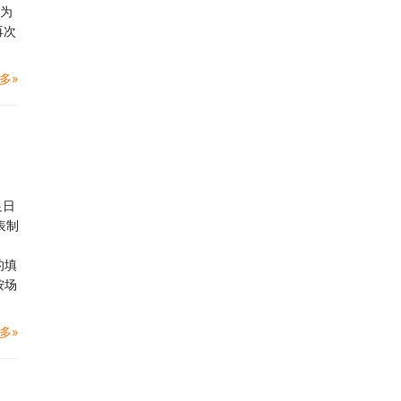
用为
再次
多»
足日
表制
的填
按场
多»