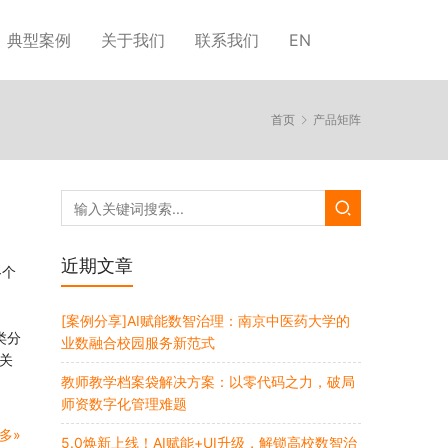
典型案例
关于我们
联系我们
EN
首页
产品矩阵
近期文章
各个
[案例分享]AI赋能数智治理：南京中医药大学的
类分
业数融合校园服务新范式
关
教师教学档案袋解决方案：以零代码之力，破局
师资数字化管理难题
多»
5.0焕新上线！AI赋能+UI升级，解锁高校数智治