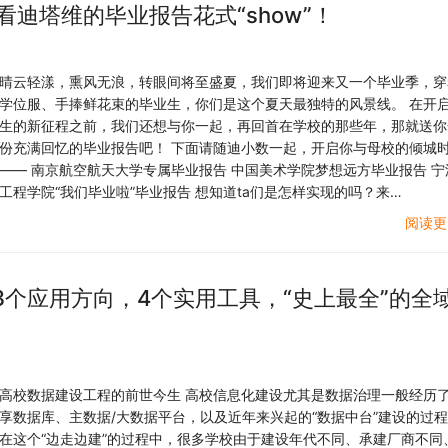
看迪塔维的毕业报告花式“show”！
晴云轻漾，熏风无浪，转眼间将至盛夏，我们即将迎来又一个毕业季，穿
学位服、手捧鲜花束的毕业生，你们是这个夏天最独特的风景线。 在开
生的新征程之前，我们还想与你一起，再回首在学校的那些年，那就送你
份充满回忆的毕业报告吧！ 下面请随迪小数一起，开启你与母校的倾城
—— 南京航空航天大学专属毕业报告 中国美术学院梦想远方毕业报告 宁
工程学院“我们毕业啦”毕业报告 想知道ta们是怎样实现的吗？来…
阅读更
3个应用方向，4个实用工具，“史上最全”的全
高校数据建设工程的前世今生 高校信息化建设尤其是数据治理一般经历
享数据库、主数据/大数据平台，以及近年来兴起的“数据中台”建设的过
在这个“边走边建”的过程中，很多学校由于建设年代不同、承建厂商不同