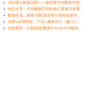
当AI遇上数据治理——迪塔维可信数智空间V5解决方案重塑数据治理新形态
知识分享：可信数据空间的核心要素与发展引导框架
数据作笺，青春为墨|迪塔维与高校共筑毕业报告里的时光长卷
治理+应用同步，产品+服务并行，厦门工学院高效落地实践
比快更快，比稳更稳|数据中台V4.5.14版本发布