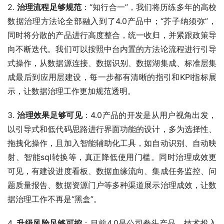
2. 
治理流程足够规范
：“知行合一”，我们将历练多年的高校
数据治理方法论全部融入到了4.0产品中；“芥子纳须弥”，
同时将分散的产品进行高度整合，统一收归，并紧跟政策导
向不断迭代。我们可以按照中台内置的方法论流程进行引导
式操作，从数据源连接、数据识别、数据湖集成、标准层集
成最后到应用层建设，每一步都有清晰的指引和KPI指标展
示，让数据治理工作更加规范透明。
3. 
治理效果足够可见
：4.0产品的开发是从用户视角出发，
以引导式和低代码思路进行界面功能的设计，多为选择性、
拖拽化操作，且加入智能辅助化工具，如自动识别、自动映
射、智能sql转换等，真正降低使用门槛。同时治理成效更
可见，有建设进度看板、数据血缘流向、集成任务监控、问
题质量报告、数据资源门户等多种渠道展示治理成效，让数
据治理工作不再是“黑盒”。
4. 
升级风险足够可控
：目前4.0是公司拳头产品，技术投入