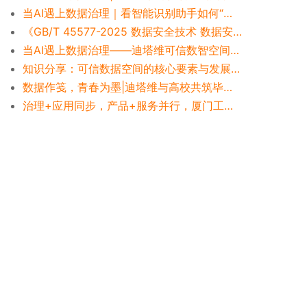
当AI遇上数据治理｜看智能识别助手如何“解放双手、效率为王”
《GB/T 45577-2025 数据安全技术 数据安全风险评估方法》解读
当AI遇上数据治理——迪塔维可信数智空间V5解决方案重塑数据治理新形态
知识分享：可信数据空间的核心要素与发展引导框架
数据作笺，青春为墨|迪塔维与高校共筑毕业报告里的时光长卷
治理+应用同步，产品+服务并行，厦门工学院高效落地实践