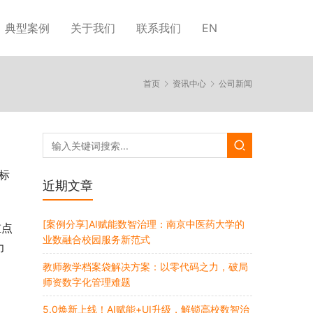
典型案例
关于我们
联系我们
EN
首页
资讯中心
公司新闻
标
近期文章
[案例分享]AI赋能数智治理：南京中医药大学的
重点
业数融合校园服务新范式
力
，
教师教学档案袋解决方案：以零代码之力，破局
师资数字化管理难题
5.0焕新上线！AI赋能+UI升级，解锁高校数智治