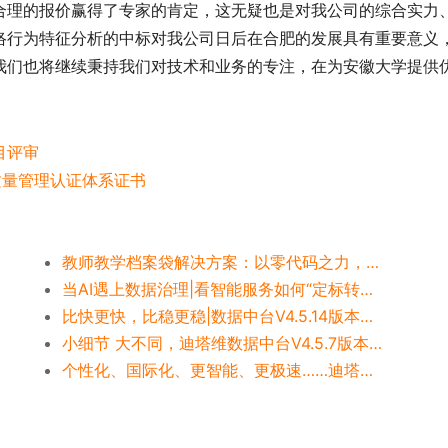
合理的报价赢得了专家的肯定，这无疑也是对我公司的综合实力
络行为特征分析的中标对我公司日后在合肥的发展具有重要意义
我们也将继续秉持我们对技术和业务的专注，在为安徽大学提供
目评审
8质量管理认证体系证书
教师教学档案袋解决方案：以零代码之力，破局师资数字化管理难题
当AI遇上数据治理|看智能服务如何“定标转码、提效减负”
比快更快，比稳更稳|数据中台V4.5.14版本发布
小细节 大不同，迪塔维数据中台V4.5.7版本来啦！
个性化、国际化、更智能、更极速……迪塔维数据中台V4.5.6版本发布！